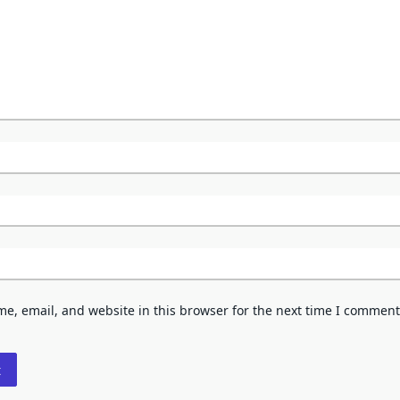
e, email, and website in this browser for the next time I comment