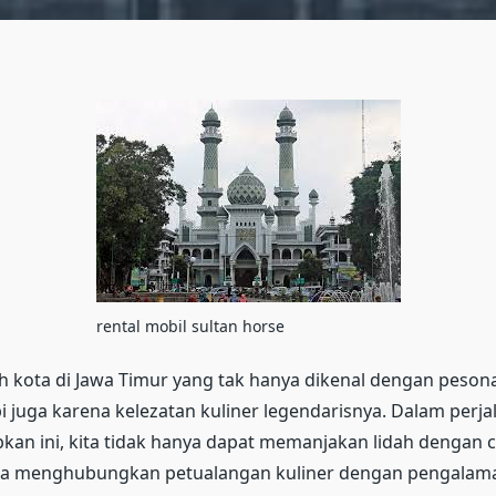
rental mobil sultan horse
h kota di Jawa Timur yang tak hanya dikenal dengan peson
i juga karena kelezatan kuliner legendarisnya. Dalam perja
an ini, kita tidak hanya dapat memanjakan lidah dengan c
juga menghubungkan petualangan kuliner dengan pengala