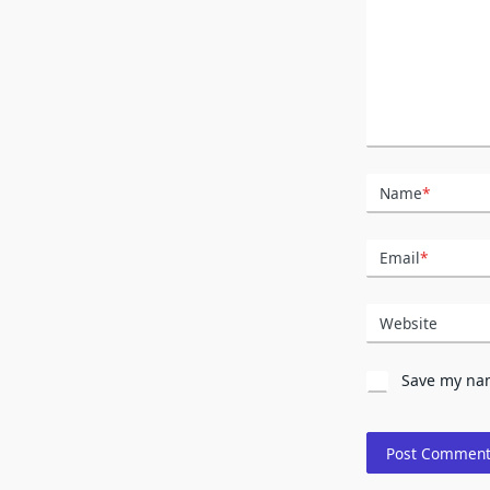
Name
*
Email
*
Website
Save my nam