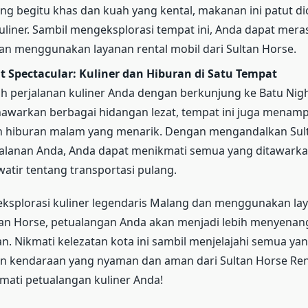
ang begitu khas dan kuah yang kental, makanan ini patut di
uliner. Sambil mengeksplorasi tempat ini, Anda dapat mer
n menggunakan layanan rental mobil dari Sultan Horse.
t Spectacular: Kuliner dan Hiburan di Satu Tempat
ah perjalanan kuliner Anda dengan berkunjung ke Batu Nigh
awarkan berbagai hidangan lezat, tempat ini juga menamp
an hiburan malam yang menarik. Dengan mengandalkan Sul
jalanan Anda, Anda dapat menikmati semua yang ditawarka
atir tentang transportasi pulang.
splorasi kuliner legendaris Malang dan menggunakan lay
ltan Horse, petualangan Anda akan menjadi lebih menyena
. Nikmati kelezatan kota ini sambil menjelajahi semua ya
n kendaraan yang nyaman dan aman dari Sultan Horse Rent
mati petualangan kuliner Anda!