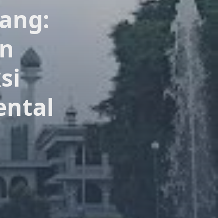
lang:
an
si
ental