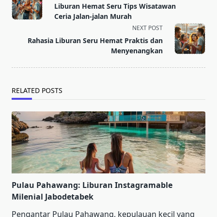
class="nav-
Liburan Hemat Seru Tips Wisatawan
subtitle
Ceria Jalan-jalan Murah
screen-
NEXT POST
reader-
Rahasia Liburan Seru Hemat Praktis dan
text">Page</span>
Menyenangkan
RELATED POSTS
Pulau Pahawang: Liburan Instagramable
Milenial Jabodetabek
Pengantar Pulau Pahawang, kepulauan kecil yang