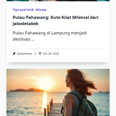
Tips and trick
Wisata
Pulau Pahawang: Rute Kilat Milenial dari
Jabodetabek
Pulau Pahawang di Lampung menjadi
destinasi
...
Sultanhorse
Oct 24, 2025