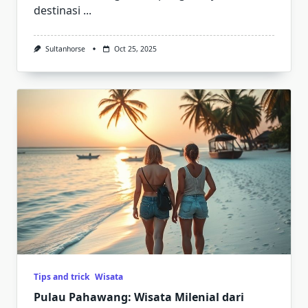
destinasi
...
Sultanhorse
Oct 25, 2025
Tips and trick
Wisata
Pulau Pahawang: Wisata Milenial dari