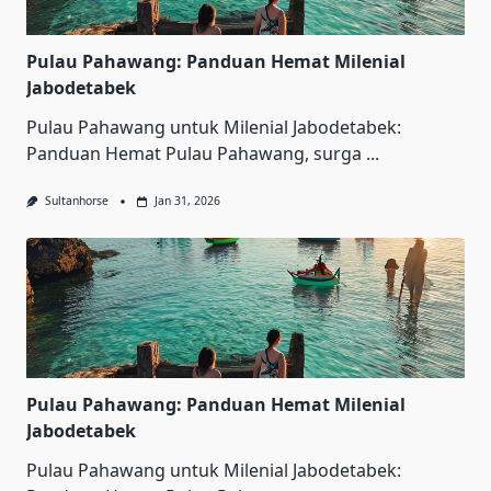
Pulau Pahawang: Panduan Hemat Milenial
Jabodetabek
Pulau Pahawang untuk Milenial Jabodetabek:
Panduan Hemat Pulau Pahawang, surga
...
Sultanhorse
Jan 31, 2026
Pulau Pahawang: Panduan Hemat Milenial
Jabodetabek
Pulau Pahawang untuk Milenial Jabodetabek: