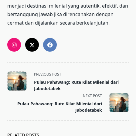
menjadi destinasi milenial yang autentik, efektif, dan
bertanggung jawab jika direncanakan dengan
cermat dan dijalankan secara berkelanjutan.
<span
PREVIOUS POST
class="nav-
Pulau Pahawang: Rute Kilat Milenial dari
subtitle
Jabodetabek
screen-
NEXT POST
reader-
Pulau Pahawang: Rute Kilat Milenial dari
text">Page</span>
Jabodetabek
RELATED POSTS