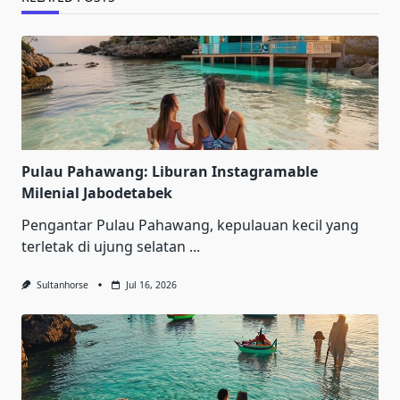
Pulau Pahawang: Liburan Instagramable
Milenial Jabodetabek
Pengantar Pulau Pahawang, kepulauan kecil yang
terletak di ujung selatan
...
Sultanhorse
Jul 16, 2026