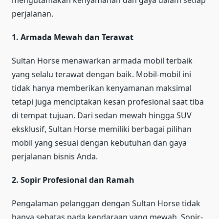
mengutamakan kenyamanan dan gaya dalam setiap
perjalanan.
1. Armada Mewah dan Terawat
Sultan Horse menawarkan armada mobil terbaik
yang selalu terawat dengan baik. Mobil-mobil ini
tidak hanya memberikan kenyamanan maksimal
tetapi juga menciptakan kesan profesional saat tiba
di tempat tujuan. Dari sedan mewah hingga SUV
eksklusif, Sultan Horse memiliki berbagai pilihan
mobil yang sesuai dengan kebutuhan dan gaya
perjalanan bisnis Anda.
2. Sopir Profesional dan Ramah
Pengalaman pelanggan dengan Sultan Horse tidak
hanya sebatas pada kendaraan yang mewah. Sopir-