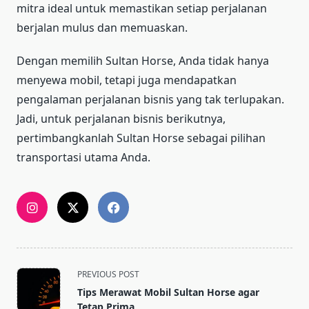
mitra ideal untuk memastikan setiap perjalanan
berjalan mulus dan memuaskan.
Dengan memilih Sultan Horse, Anda tidak hanya
menyewa mobil, tetapi juga mendapatkan
pengalaman perjalanan bisnis yang tak terlupakan.
Jadi, untuk perjalanan bisnis berikutnya,
pertimbangkanlah Sultan Horse sebagai pilihan
transportasi utama Anda.
<span
PREVIOUS POST
class="nav-
Tips Merawat Mobil Sultan Horse agar
subtitle
Tetap Prima