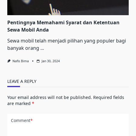
Pentingnya Memahami Syarat dan Ketentuan
Sewa Mobil Anda
Sewa mobil telah menjadi pilihan yang populer bagi
banyak orang
...
Nafis Bima
Jan 30, 2024
LEAVE A REPLY
Your email address will not be published.
Required fields
are marked
*
Comment
*