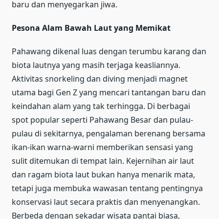
baru dan menyegarkan jiwa.
Pesona Alam Bawah Laut yang Memikat
Pahawang dikenal luas dengan terumbu karang dan
biota lautnya yang masih terjaga keasliannya.
Aktivitas snorkeling dan diving menjadi magnet
utama bagi Gen Z yang mencari tantangan baru dan
keindahan alam yang tak terhingga. Di berbagai
spot popular seperti Pahawang Besar dan pulau-
pulau di sekitarnya, pengalaman berenang bersama
ikan-ikan warna-warni memberikan sensasi yang
sulit ditemukan di tempat lain. Kejernihan air laut
dan ragam biota laut bukan hanya menarik mata,
tetapi juga membuka wawasan tentang pentingnya
konservasi laut secara praktis dan menyenangkan.
Berbeda dengan sekadar wisata pantai biasa,