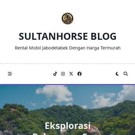
Skip
to
content
SULTANHORSE BLOG
Rental Mobil Jabodetabek Dengan Harga Termurah
Eksplorasi