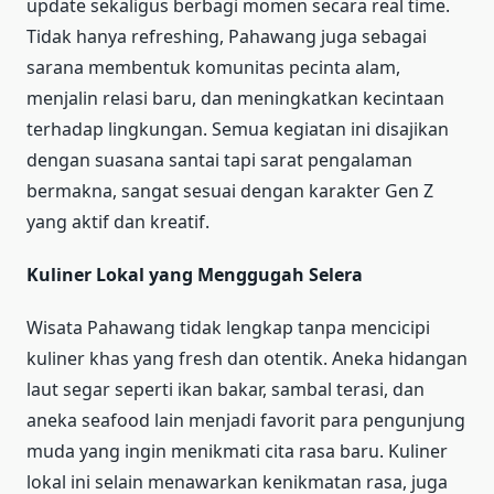
update sekaligus berbagi momen secara real time.
Tidak hanya refreshing, Pahawang juga sebagai
sarana membentuk komunitas pecinta alam,
menjalin relasi baru, dan meningkatkan kecintaan
terhadap lingkungan. Semua kegiatan ini disajikan
dengan suasana santai tapi sarat pengalaman
bermakna, sangat sesuai dengan karakter Gen Z
yang aktif dan kreatif.
Kuliner Lokal yang Menggugah Selera
Wisata Pahawang tidak lengkap tanpa mencicipi
kuliner khas yang fresh dan otentik. Aneka hidangan
laut segar seperti ikan bakar, sambal terasi, dan
aneka seafood lain menjadi favorit para pengunjung
muda yang ingin menikmati cita rasa baru. Kuliner
lokal ini selain menawarkan kenikmatan rasa, juga