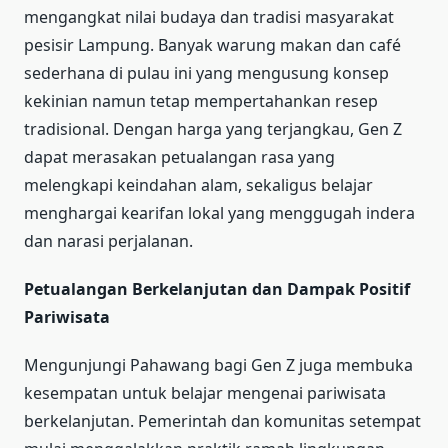
mengangkat nilai budaya dan tradisi masyarakat
pesisir Lampung. Banyak warung makan dan café
sederhana di pulau ini yang mengusung konsep
kekinian namun tetap mempertahankan resep
tradisional. Dengan harga yang terjangkau, Gen Z
dapat merasakan petualangan rasa yang
melengkapi keindahan alam, sekaligus belajar
menghargai kearifan lokal yang menggugah indera
dan narasi perjalanan.
Petualangan Berkelanjutan dan Dampak Positif
Pariwisata
Mengunjungi Pahawang bagi Gen Z juga membuka
kesempatan untuk belajar mengenai pariwisata
berkelanjutan. Pemerintah dan komunitas setempat