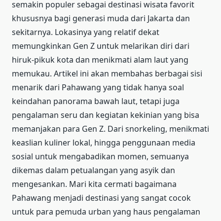
semakin populer sebagai destinasi wisata favorit
khususnya bagi generasi muda dari Jakarta dan
sekitarnya. Lokasinya yang relatif dekat
memungkinkan Gen Z untuk melarikan diri dari
hiruk-pikuk kota dan menikmati alam laut yang
memukau. Artikel ini akan membahas berbagai sisi
menarik dari Pahawang yang tidak hanya soal
keindahan panorama bawah laut, tetapi juga
pengalaman seru dan kegiatan kekinian yang bisa
memanjakan para Gen Z. Dari snorkeling, menikmati
keaslian kuliner lokal, hingga penggunaan media
sosial untuk mengabadikan momen, semuanya
dikemas dalam petualangan yang asyik dan
mengesankan. Mari kita cermati bagaimana
Pahawang menjadi destinasi yang sangat cocok
untuk para pemuda urban yang haus pengalaman