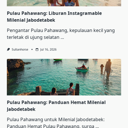
Pulau Pahawang: Liburan Instagramable
Milenial Jabodetabek
Pengantar Pulau Pahawang, kepulauan kecil yang
terletak di ujung selatan
...
Sultanhorse
Jul 16, 2026
Pulau Pahawang: Panduan Hemat Milenial
Jabodetabek
Pulau Pahawang untuk Milenial Jabodetabek:
Panduan Hemat Pulau Pahawang, surga
...