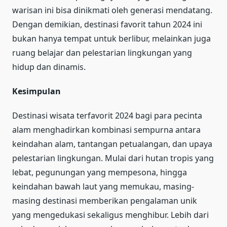
warisan ini bisa dinikmati oleh generasi mendatang.
Dengan demikian, destinasi favorit tahun 2024 ini
bukan hanya tempat untuk berlibur, melainkan juga
ruang belajar dan pelestarian lingkungan yang
hidup dan dinamis.
Kesimpulan
Destinasi wisata terfavorit 2024 bagi para pecinta
alam menghadirkan kombinasi sempurna antara
keindahan alam, tantangan petualangan, dan upaya
pelestarian lingkungan. Mulai dari hutan tropis yang
lebat, pegunungan yang mempesona, hingga
keindahan bawah laut yang memukau, masing-
masing destinasi memberikan pengalaman unik
yang mengedukasi sekaligus menghibur. Lebih dari