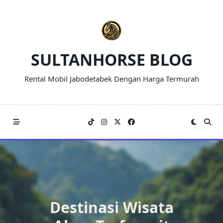
Skip
to
content
SULTANHORSE BLOG
Rental Mobil Jabodetabek Dengan Harga Termurah
Destinasi Wisata