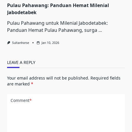
Pulau Pahawang: Panduan Hemat Milenial
Jabodetabek
Pulau Pahawang untuk Milenial Jabodetabek:
Panduan Hemat Pulau Pahawang, surga
...
Sultanhorse
Jan 10, 2026
LEAVE A REPLY
Your email address will not be published.
Required fields
are marked
*
Comment
*