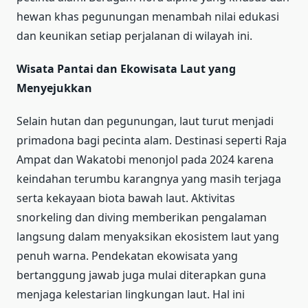
hewan khas pegunungan menambah nilai edukasi
dan keunikan setiap perjalanan di wilayah ini.
Wisata Pantai dan Ekowisata Laut yang
Menyejukkan
Selain hutan dan pegunungan, laut turut menjadi
primadona bagi pecinta alam. Destinasi seperti Raja
Ampat dan Wakatobi menonjol pada 2024 karena
keindahan terumbu karangnya yang masih terjaga
serta kekayaan biota bawah laut. Aktivitas
snorkeling dan diving memberikan pengalaman
langsung dalam menyaksikan ekosistem laut yang
penuh warna. Pendekatan ekowisata yang
bertanggung jawab juga mulai diterapkan guna
menjaga kelestarian lingkungan laut. Hal ini