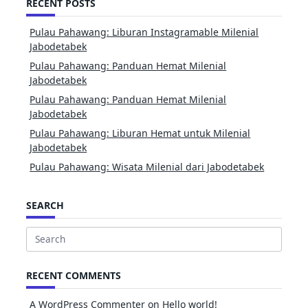
RECENT POSTS
Pulau Pahawang: Liburan Instagramable Milenial
Jabodetabek
Pulau Pahawang: Panduan Hemat Milenial
Jabodetabek
Pulau Pahawang: Panduan Hemat Milenial
Jabodetabek
Pulau Pahawang: Liburan Hemat untuk Milenial
Jabodetabek
Pulau Pahawang: Wisata Milenial dari Jabodetabek
SEARCH
Search
for:
RECENT COMMENTS
A WordPress Commenter
on
Hello world!