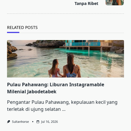
text">Page</span>
Tanpa Ribet
RELATED POSTS
Pulau Pahawang: Liburan Instagramable
Milenial Jabodetabek
Pengantar Pulau Pahawang, kepulauan kecil yang
terletak di ujung selatan
...
Sultanhorse
Jul 16, 2026